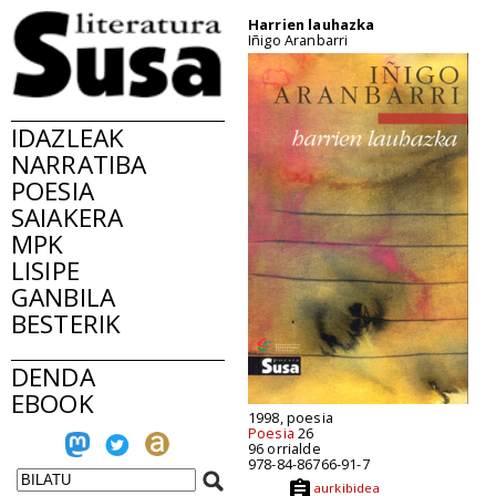
Harrien lauhazka
Iñigo Aranbarri
IDAZLEAK
NARRATIBA
POESIA
SAIAKERA
MPK
LISIPE
GANBILA
BESTERIK
DENDA
EBOOK
1998, poesia
Poesia
26
96 orrialde
978-84-86766-91-7
aurkibidea