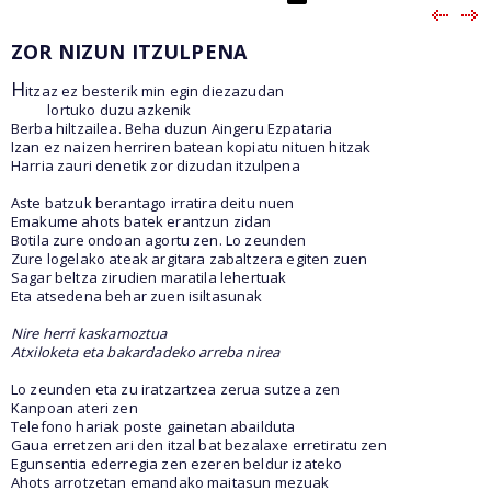
ZOR NIZUN ITZULPENA
H
itzaz ez besterik min egin diezazudan
lortuko duzu azkenik
Berba hiltzailea. Beha duzun Aingeru Ezpataria
Izan ez naizen herriren batean kopiatu nituen hitzak
Harria zauri denetik zor dizudan itzulpena
Aste batzuk berantago irratira deitu nuen
Emakume ahots batek erantzun zidan
Botila zure ondoan agortu zen. Lo zeunden
Zure logelako ateak argitara zabaltzera egiten zuen
Sagar beltza zirudien maratila lehertuak
Eta atsedena behar zuen isiltasunak
Nire herri kaskamoztua
Atxiloketa eta bakardadeko arreba nirea
Lo zeunden eta zu iratzartzea zerua sutzea zen
Kanpoan ateri zen
Telefono hariak poste gainetan abailduta
Gaua erretzen ari den itzal bat bezalaxe erretiratu zen
Egunsentia ederregia zen ezeren beldur izateko
Ahots arrotzetan emandako maitasun mezuak