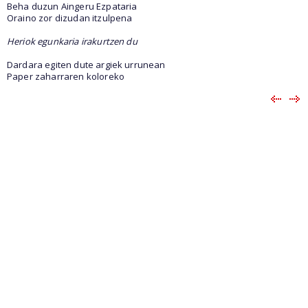
Beha duzun Aingeru Ezpataria
Oraino zor dizudan itzulpena
Heriok egunkaria irakurtzen du
Dardara egiten dute argiek urrunean
Paper zaharraren koloreko