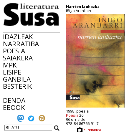
Harrien lauhazka
Iñigo Aranbarri
IDAZLEAK
NARRATIBA
POESIA
SAIAKERA
MPK
LISIPE
GANBILA
BESTERIK
DENDA
EBOOK
1998, poesia
Poesia
26
96 orrialde
978-84-86766-91-7
aurkibidea