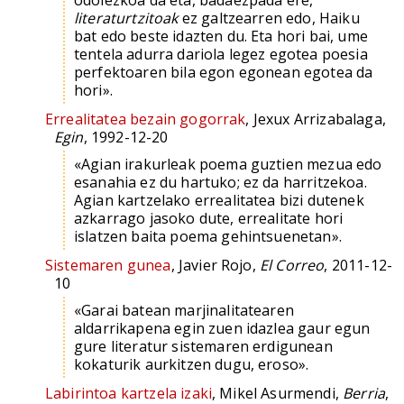
odolezkoa da eta, badaezpada ere,
literaturtzitoak
ez galtzearren edo, Haiku
bat edo beste idazten du. Eta hori bai, ume
tentela adurra dariola legez egotea poesia
perfektoaren bila egon egonean egotea da
hori».
Errealitatea bezain gogorrak
, Jexux Arrizabalaga,
Egin
, 1992-12-20
«Agian irakurleak poema guztien mezua edo
esanahia ez du hartuko; ez da harritzekoa.
Agian kartzelako errealitatea bizi dutenek
azkarrago jasoko dute, errealitate hori
islatzen baita poema gehintsuenetan».
Sistemaren gunea
, Javier Rojo,
El Correo
, 2011-12-
10
«Garai batean marjinalitatearen
aldarrikapena egin zuen idazlea gaur egun
gure literatur sistemaren erdigunean
kokaturik aurkitzen dugu, eroso».
Labirintoa kartzela izaki
, Mikel Asurmendi,
Berria
,