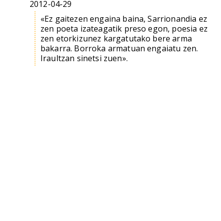
2012-04-29
«Ez gaitezen engaina baina, Sarrionandia ez
zen poeta izateagatik preso egon, poesia ez
zen etorkizunez kargatutako bere arma
bakarra. Borroka armatuan engaiatu zen.
Iraultzan sinetsi zuen».