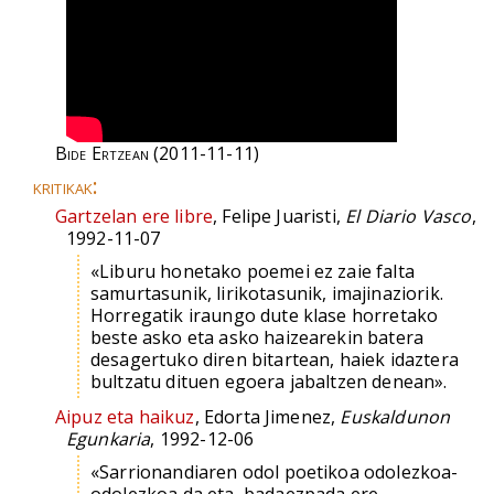
Bide Ertzean
(2011-11-11)
kritikak:
Gartzelan ere libre
, Felipe Juaristi,
El Diario Vasco
,
1992-11-07
«Liburu honetako poemei ez zaie falta
samurtasunik, lirikotasunik, imajinaziorik.
Horregatik iraungo dute klase horretako
beste asko eta asko haizearekin batera
desagertuko diren bitartean, haiek idaztera
bultzatu dituen egoera jabaltzen denean».
Aipuz eta haikuz
, Edorta Jimenez,
Euskaldunon
Egunkaria
, 1992-12-06
«Sarrionandiaren odol poetikoa odolezkoa-