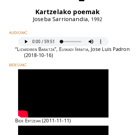
Kartzelako poemak
Joseba Sarrionandia,
1992
audioak:
“Lizardiren Baratza”, Euskadi Irratia
, Jose Luis Padron
(2018-10-16)
bideoak:
Bide Ertzean
(2011-11-11)