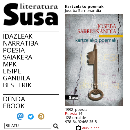
Kartzelako poemak
Joseba Sarrionandia
IDAZLEAK
NARRATIBA
POESIA
SAIAKERA
MPK
LISIPE
GANBILA
BESTERIK
DENDA
EBOOK
1992, poesia
Poesia
14
128 orrialde
978-84-92468-35-5
aurkibidea