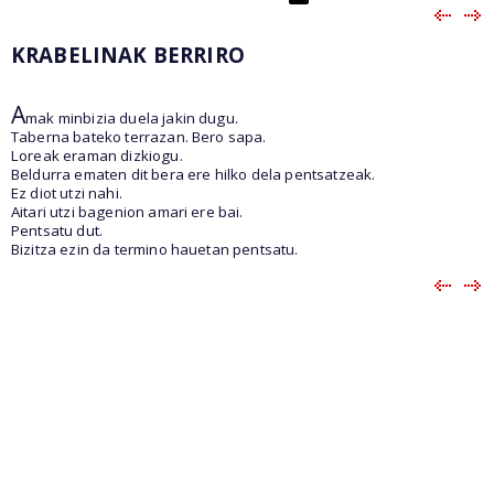
KRABELINAK BERRIRO
A
mak minbizia duela jakin dugu.
Taberna bateko terrazan. Bero sapa.
Loreak eraman dizkiogu.
Beldurra ematen dit bera ere hilko dela pentsatzeak.
Ez diot utzi nahi.
Aitari utzi bagenion amari ere bai.
Pentsatu dut.
Bizitza ezin da termino hauetan pentsatu.