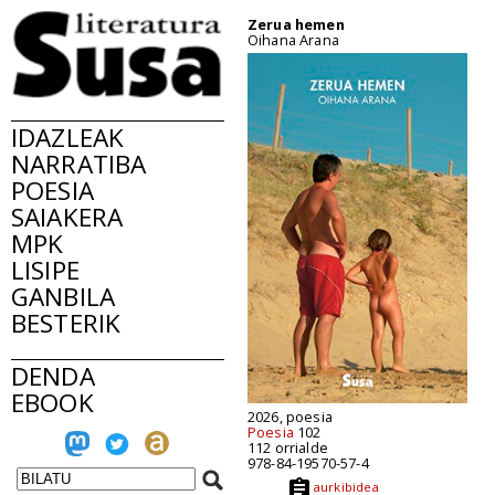
Zerua hemen
Oihana Arana
IDAZLEAK
NARRATIBA
POESIA
SAIAKERA
MPK
LISIPE
GANBILA
BESTERIK
DENDA
EBOOK
2026, poesia
Poesia
102
112 orrialde
978-84-19570-57-4
aurkibidea