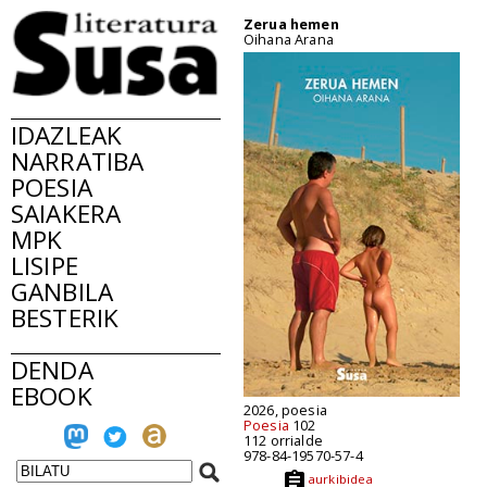
Zerua hemen
Oihana Arana
IDAZLEAK
NARRATIBA
POESIA
SAIAKERA
MPK
LISIPE
GANBILA
BESTERIK
DENDA
EBOOK
2026, poesia
Poesia
102
112 orrialde
978-84-19570-57-4
aurkibidea