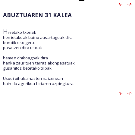
ABUZTUAREN 31 KALEA
H
irietako txoriak
herrietakoak baino ausartagoak dira
burutik oso gertu
pasatzen dira usoak
hemen ohikoagoak dira
hanka zaurituen tarraz akonpasatuak
gusanitoz betetako tripak.
Usoei oihuka hasten naizenean
hain da agerikoa hiriaren azpiegitura.