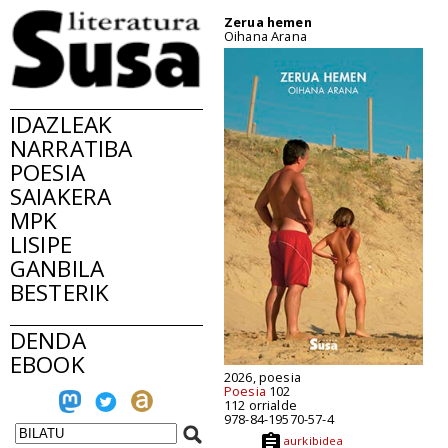
Zerua hemen
Oihana Arana
IDAZLEAK
NARRATIBA
POESIA
SAIAKERA
MPK
LISIPE
GANBILA
BESTERIK
DENDA
EBOOK
2026, poesia
Poesia
102
112 orrialde
978-84-19570-57-4
aurkibidea