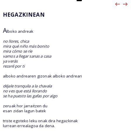
HEGAZKINEAN
A
lboko andreak
no llores, chica
mira qué niño más bonito
mira cómo se ríe
vamos a llegar sanas a casa
ya verás
rezaré por ti
alboko andrearen gizonak alboko andreari
déjale tranquila a la chavala
no ves que está llorando
se ha puesto las gafas por algo
zeruak hor jarraitzen du
esan zidan lagun batek
triste egoteko leku onak dira hegazkinak
lurrean errealagoa da dena.