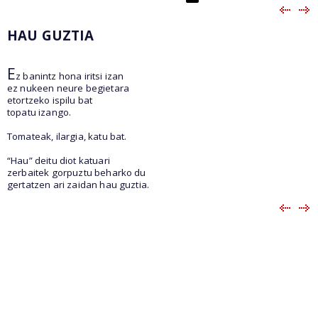
HAU GUZTIA
E
z banintz hona iritsi izan
ez nukeen neure begietara
etortzeko ispilu bat
topatu izango.
Tomateak, ilargia, katu bat.
“Hau” deitu diot katuari
zerbaitek gorpuztu beharko du
gertatzen ari zaidan hau guztia.