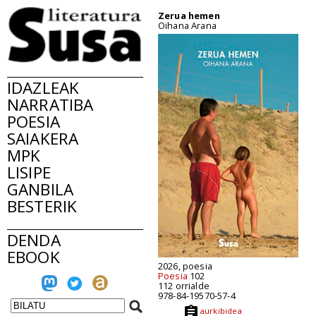
Zerua hemen
Oihana Arana
IDAZLEAK
NARRATIBA
POESIA
SAIAKERA
MPK
LISIPE
GANBILA
BESTERIK
DENDA
EBOOK
2026, poesia
Poesia
102
112 orrialde
978-84-19570-57-4
aurkibidea