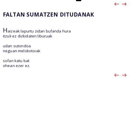
FALTAN SUMATZEN DITUDANAK
H
aizeak lapurtu zidan bufanda hura
itzuli ez dizkidaten liburuak
udan sutondoa
neguan melokotoiak
sofan katu bat
ohean ezer ez.