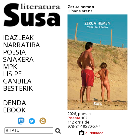
Zerua hemen
Oihana Arana
IDAZLEAK
NARRATIBA
POESIA
SAIAKERA
MPK
LISIPE
GANBILA
BESTERIK
DENDA
EBOOK
2026, poesia
Poesia
102
112 orrialde
978-84-19570-57-4
aurkibidea