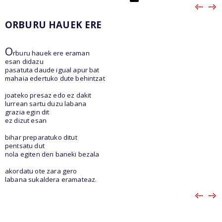
ORBURU HAUEK ERE
O
rburu hauek ere eraman
esan didazu
pasatuta daude igual apur bat
mahaia edertuko dute behintzat
joateko presaz edo ez dakit
lurrean sartu duzu labana
grazia egin dit
ez dizut esan
bihar preparatuko ditut
pentsatu dut
nola egiten den baneki bezala
akordatu ote zara gero
labana sukaldera eramateaz.