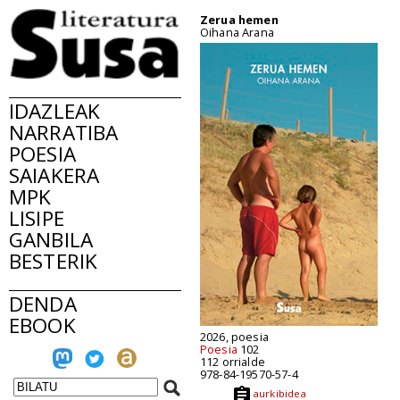
Zerua hemen
Oihana Arana
IDAZLEAK
NARRATIBA
POESIA
SAIAKERA
MPK
LISIPE
GANBILA
BESTERIK
DENDA
EBOOK
2026, poesia
Poesia
102
112 orrialde
978-84-19570-57-4
aurkibidea