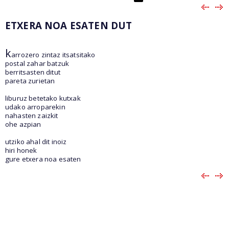
ETXERA NOA ESATEN DUT
k
arrozero zintaz itsatsitako
postal zahar batzuk
berritsasten ditut
pareta zurietan
liburuz betetako kutxak
udako arroparekin
nahasten zaizkit
ohe azpian
utziko ahal dit inoiz
hiri honek
gure etxera noa esaten