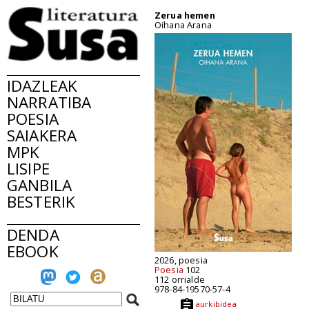
Zerua hemen
Oihana Arana
IDAZLEAK
NARRATIBA
POESIA
SAIAKERA
MPK
LISIPE
GANBILA
BESTERIK
DENDA
EBOOK
2026, poesia
Poesia
102
112 orrialde
978-84-19570-57-4
aurkibidea