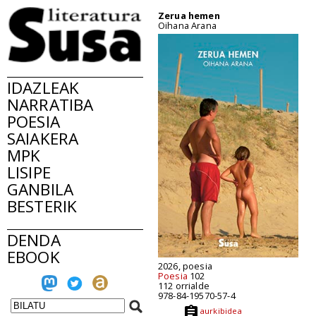
Zerua hemen
Oihana Arana
IDAZLEAK
NARRATIBA
POESIA
SAIAKERA
MPK
LISIPE
GANBILA
BESTERIK
DENDA
EBOOK
2026, poesia
Poesia
102
112 orrialde
978-84-19570-57-4
aurkibidea