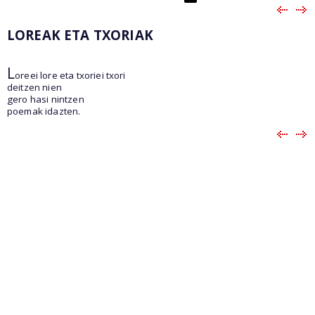
LOREAK ETA TXORIAK
L
oreei lore eta txoriei txori
deitzen nien
gero hasi nintzen
poemak idazten.