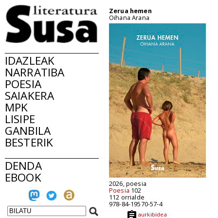
Zerua hemen
Oihana Arana
IDAZLEAK
NARRATIBA
POESIA
SAIAKERA
MPK
LISIPE
GANBILA
BESTERIK
DENDA
EBOOK
2026, poesia
Poesia
102
112 orrialde
978-84-19570-57-4
aurkibidea