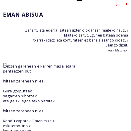
EMAN ABISUA
Zahartu eta ederra izateari uzten diodanean maiteko nauzu?
Maiteko zaitut. Egunen batean poema
txarrak idatzi eta konturatzen ez banaiz esango didazu?
Esango dizut.
Paula Melchor
B
iltzen garenean elkarren masailetara
pentsatzen dut
hiltzen zarenean ni ez.
Gure gorputzak
sagarren bihotzak
eta gaizki egositako patatak
hiltzen zarenean ni ez.
Kendu zapatak. Eman musu
eskuetan. Inoiz
konturatu gabe