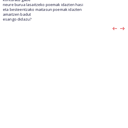
neure burua lasaitzeko poemak idazten hasi
eta besteentzako maitasun poemak idazten
amaitzen badut
esango didazu?