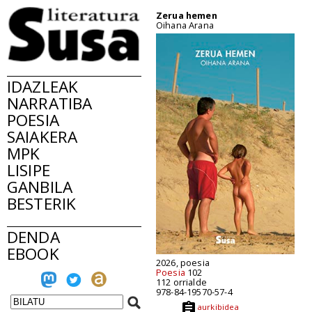
Zerua hemen
Oihana Arana
IDAZLEAK
NARRATIBA
POESIA
SAIAKERA
MPK
LISIPE
GANBILA
BESTERIK
DENDA
EBOOK
2026, poesia
Poesia
102
112 orrialde
978-84-19570-57-4
aurkibidea