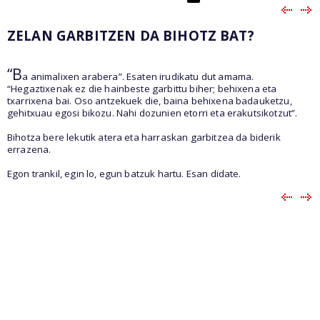
ZELAN GARBITZEN DA BIHOTZ BAT?
“B
a animalixen arabera”. Esaten irudikatu dut amama.
“Hegaztixenak ez die hainbeste garbittu biher; behixena eta
txarrixena bai. Oso antzekuek die, baina behixena badauketzu,
gehitxuau egosi bikozu. Nahi dozunien etorri eta erakutsikotzut”.
Bihotza bere lekutik atera eta harraskan garbitzea da biderik
errazena.
Egon trankil, egin lo, egun batzuk hartu. Esan didate.