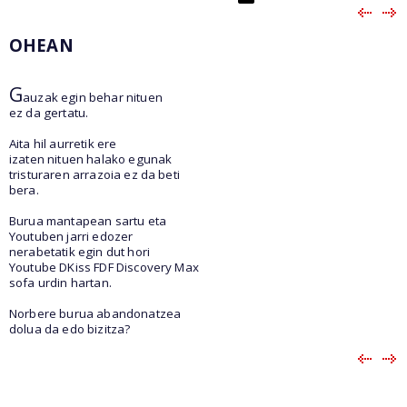
OHEAN
G
auzak egin behar nituen
ez da gertatu.
Aita hil aurretik ere
izaten nituen halako egunak
tristuraren arrazoia ez da beti
bera.
Burua mantapean sartu eta
Youtuben jarri edozer
nerabetatik egin dut hori
Youtube DKiss FDF Discovery Max
sofa urdin hartan.
Norbere burua abandonatzea
dolua da edo bizitza?