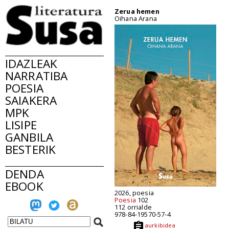
Zerua hemen
Oihana Arana
IDAZLEAK
NARRATIBA
POESIA
SAIAKERA
MPK
LISIPE
GANBILA
BESTERIK
DENDA
EBOOK
2026, poesia
Poesia
102
112 orrialde
978-84-19570-57-4
aurkibidea