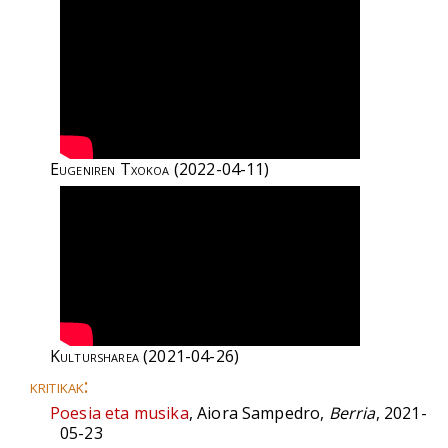
Eugeniren Txokoa
(2022-04-11)
Kultursharea
(2021-04-26)
kritikak:
Poesia eta musika
, Aiora Sampedro,
Berria
, 2021-
05-23