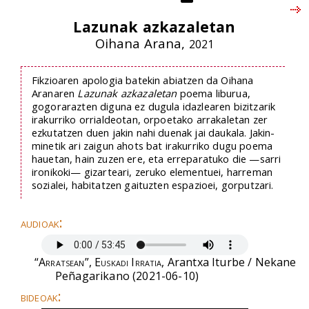
Lazunak azkazaletan
Oihana Arana,
2021
Fikzioaren apologia batekin abiatzen da Oihana
Aranaren
Lazunak azkazaletan
poema liburua,
gogorarazten diguna ez dugula idazlearen bizitzarik
irakurriko orrialdeotan, orpoetako arrakaletan zer
ezkutatzen duen jakin nahi duenak jai daukala. Jakin-
minetik ari zaigun ahots bat irakurriko dugu poema
hauetan, hain zuzen ere, eta erreparatuko die —sarri
ironikoki— gizarteari, zeruko elementuei, harreman
sozialei, habitatzen gaituzten espazioei, gorputzari.
audioak:
“Arratsean”, Euskadi Irratia
, Arantxa Iturbe / Nekane
Peñagarikano (2021-06-10)
bideoak: