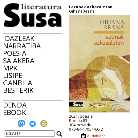
Lazunak azkazaletan
Oihana Arana
IDAZLEAK
NARRATIBA
POESIA
SAIAKERA
MPK
LISIPE
GANBILA
BESTERIK
DENDA
EBOOK
2021, poesia
Poesia
83
104 orrialde
978-84-17051-66-2
aurkibidea