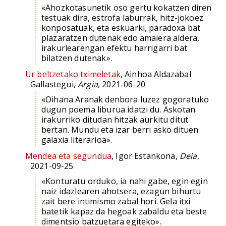
«Ahozkotasunetik oso gertu kokatzen diren
testuak dira, estrofa laburrak, hitz-jokoez
konposatuak, eta eskuarki, paradoxa bat
plazaratzen dutenak edo amaiera aldera,
irakurlearengan efektu harrigarri bat
bilatzen dutenak».
Ur beltzetako tximeletak
, Ainhoa Aldazabal
Gallastegui,
Argia
, 2021-06-20
«Oihana Aranak denbora luzez gogoratuko
dugun poema liburua idatzi du. Askotan
irakurriko ditudan hitzak aurkitu ditut
bertan. Mundu eta izar berri asko dituen
galaxia literarioa».
Mendea eta segundua
, Igor Estankona,
Deia
,
2021-09-25
«Konturatu orduko, ia nahi gabe, egin egin
naiz idazlearen ahotsera, ezagun bihurtu
zait bere intimismo zabal hori. Gela itxi
batetik kapaz da hegoak zabaldu eta beste
dimentsio batzuetara egiteko».