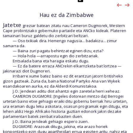
Hau ez da Zimbabwe
Jatetxe
greziar batean zitatu nau Cameron Dugmorek, Western
Cape probintziako gobernuko partaide eta ANCko kideak. Plateren
tamainari buruz galdetu dio zerbitzari beltzari.
— Oso txikiak dira. Hemengo nagusia... badakizu... zimur
samarra da.
— Baina zuri pagatu behintzat eginen dizu, ezta?
— Hola-hola —arrapostu egin dio zerbitzariak.
Entsalada bana eta haragia eskatu dugu.
— Ez da batere erraza ANCrekin elkarrizketa bat lortzea —
jakinarazi diot Dugmoreri.
Irribarre xume batez baino ez dit erantzun jatorri britisheko
gizon gazteak. Zuria da, baina National Partyko Ana van Wykek
esandakoaren aurka, ez da Alderdi Komunistakoa.
J.O.: Jendeari aditu diot ahantzi egin zaretela herri xeheaz.
CAMERON DUGMORE: [Ingeles dotorean mintzo da] Berrogei
urtetan baino etxe gehiago eraiki ditu gobernu berriak hiru urtetan,
ura eraman dugu leku askotara, osasun programak egin ditugu, eta
lehen aldiz Hego Afrikako historia guztian edonork jakin dezake
parlamentari batek zenbat irabazten duen.
J.O.: Baina jendeak gehiago espero zuen.
DUGMORE: Arazoak ditugu, jakina, eta arazo horiek
konpontzeko ezin dugu apartheidari errua egozten aritu, nahiz eta