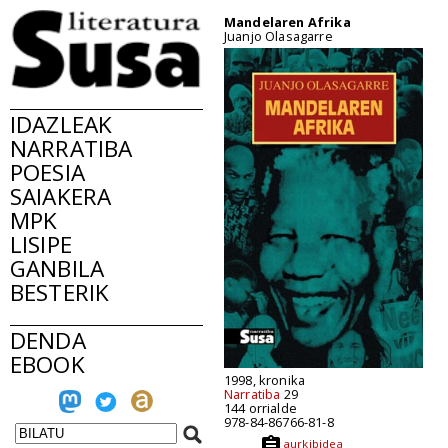
Mandelaren Afrika
Juanjo Olasagarre
IDAZLEAK
NARRATIBA
POESIA
SAIAKERA
MPK
LISIPE
GANBILA
BESTERIK
DENDA
EBOOK
1998, kronika
Narratiba
29
144 orrialde
978-84-86766-81-8
aurkibidea