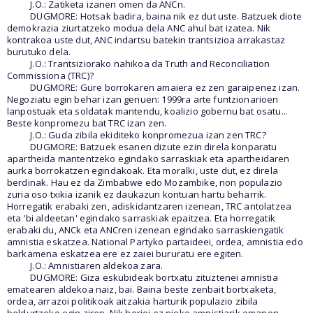
J.O.: Zatiketa izanen omen da ANCn.
DUGMORE: Hotsak badira, baina nik ez dut uste. Batzuek diote
demokrazia ziurtatzeko modua dela ANC ahul bat izatea. Nik
kontrakoa uste dut, ANC indartsu batekin trantsizioa arrakastaz
burutuko dela.
J.O.: Trantsiziorako nahikoa da Truth and Reconciliation
Commissiona (TRC)?
DUGMORE: Gure borrokaren amaiera ez zen garaipenez izan.
Negoziatu egin behar izan genuen: 1999ra arte funtzionarioen
lanpostuak eta soldatak mantendu, koalizio gobernu bat osatu...
Beste konpromezu bat TRC izan zen.
J.O.: Guda zibila ekiditeko konpromezua izan zen TRC?
DUGMORE: Batzuek esanen dizute ezin direla konparatu
apartheida mantentzeko egindako sarraskiak eta apartheidaren
aurka borrokatzen egindakoak. Eta moralki, uste dut, ez direla
berdinak. Hau ez da Zimbabwe edo Mozambike, non populazio
zuria oso txikia izanik ez daukazun kontuan hartu beharrik.
Horregatik erabaki zen, adiskidantzaren izenean, TRC antolatzea
eta 'bi aldeetan' egindako sarraskiak epaitzea. Eta horregatik
erabaki du, ANCk eta ANCren izenean egindako sarraskiengatik
amnistia eskatzea. National Partyko partaideei, ordea, amnistia edo
barkamena eskatzea ere ez zaiei bururatu ere egiten.
J.O.: Amnistiaren aldekoa zara.
DUGMORE: Giza eskubideak bortxatu zituztenei amnistia
ematearen aldekoa naiz, bai. Baina beste zenbait bortxaketa,
ordea, arrazoi politikoak aitzakia harturik populazio zibila
beldurtzeko egin ziren. Nik horiei ez nieke amnistiarik emanen.