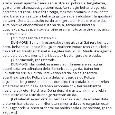
arazo horiek apartheidean izan sustraiak: pobrezia, langabezia,
gazteriaren alienazioa, garapen eza. Aurre egin behar diogu, eta
horretan ari gara. Dirua falta zaigu, makroekonomiak diruak beste
leku batzuetan sartzera behartu gaituelakoz: industrian, lanpostuak
sortzen... Zerbitzuetarako ez da aski geratzen! Hala ere uste dut
gure politika ekonomikoa zuzena dela, garapena bilatzen
dugulakoz: ez zegoen tokietaraino eraman ditugu argindarra, ura...
eta hezkuntza!
J.O.: Propaganda ematen du.
DUGMORE: Baina nik esandakoak egiak dira! Gainera kontuan
hartu behar duzu nazio hau guda zibilaren zorian izan zela. Ekidin
bakarrik ez, trantsizio baketsua egitea lortu dugu. Meritu ikaragarria
dela uste dut, eta meritu hori, besteak beste, gurea ere bada.
J.O.: Krimenak, gangsterrak...
DUGMORE: Hainbatek esanen zizun, krimenaren eragina
apartheidaren adinakoa dela. Beharbada egia da, baina hor
Poliziak du errua. Polizia ustelkerian ari da, baina gogoratu
apartheid garaiko Polizia bera dela. Jendeak ez du Polizia
laguntzen, begi onez ikusten ez duelako. Eta badakit krimenarekin
amaitzeko irtenbideak garapen ekonomikotik, berreraikuntza
nazionaletik etorriko direla. Dena den, hiru urtetan krimenarekin
amai daitekeela uste duena gezurretan ari da.
[Entsaladak ekarri dizkigu zerbitzariak. Galduta ematen dute
plateren handitasunean. «Benetan zimurra da zure nagusia» esan
dio Dugmorek. «Honen araberakoa baldin bada zure soldata, gozoa
zaude!».]