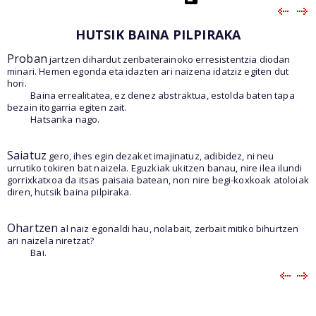
HUTSIK BAINA PILPIRAKA
Proban
jartzen dihardut zenbaterainoko erresistentzia diodan
minari. Hemen egonda eta idazten ari naizena idatziz egiten dut
hori.
Baina errealitatea, ez denez abstraktua, estolda baten tapa
bezain itogarria egiten zait.
Hatsanka nago.
Saiatuz
gero, ihes egin dezaket imajinatuz, adibidez, ni neu
urrutiko tokiren bat naizela. Eguzkiak ukitzen banau, nire ilea ilundi
gorrixkatxoa da itsas paisaia batean, non nire begi-koxkoak atoloiak
diren, hutsik baina pilpiraka.
Ohartzen
al naiz egonaldi hau, nolabait, zerbait mitiko bihurtzen
ari naizela niretzat?
Bai.