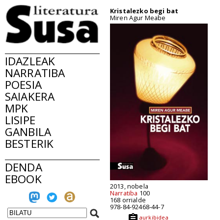
Kristalezko begi bat
Miren Agur Meabe
IDAZLEAK
NARRATIBA
POESIA
SAIAKERA
MPK
LISIPE
GANBILA
BESTERIK
DENDA
EBOOK
2013, nobela
Narratiba
100
168 orrialde
978-84-92468-44-7
aurkibidea