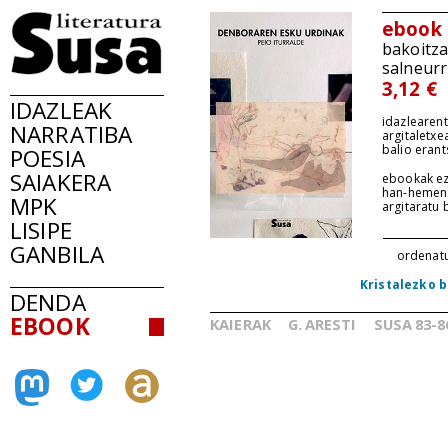
ebook
bakoitz
salneurr
3,12 €
IDAZLEAK
idazlearent
NARRATIBA
argitaletxe
balio erant
POESIA
SAIAKERA
ebookak ez
han-hemen
MPK
argitaratu
LISIPE
GANBILA
ordenat
Kristalezko b
DENDA
EBOOK
KAIERAK
G.
ARESTI
SUSA
83-8
_
_