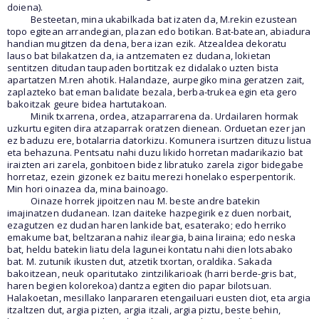
doiena).
Besteetan, mina ukabilkada bat izaten da, M.rekin ezustean
topo egitean arrandegian, plazan edo botikan. Bat-batean, abiadura
handian mugitzen da dena, bera izan ezik. Atzealdea dekoratu
lauso bat bilakatzen da, ia antzematen ez dudana, lokietan
sentitzen ditudan taupaden bortitzak ez didalako uzten bista
apartatzen M.ren ahotik. Halandaze, aurpegiko mina geratzen zait,
zaplazteko bat eman balidate bezala, berba-trukea egin eta gero
bakoitzak geure bidea hartutakoan.
Minik txarrena, ordea, atzaparrarena da. Urdailaren hormak
uzkurtu egiten dira atzaparrak oratzen dienean. Orduetan ezer jan
ez baduzu ere, botalarria datorkizu. Komunera isurtzen dituzu listua
eta behazuna. Pentsatu nahi duzu likido horretan madarikazio bat
iraizten ari zarela, gonbitoen bidez libratuko zarela zigor bidegabe
horretaz, ezein gizonek ez baitu merezi honelako esperpentorik.
Min hori oinazea da, mina bainoago.
Oinaze horrek jipoitzen nau M. beste andre batekin
imajinatzen dudanean. Izan daiteke hazpegirik ez duen norbait,
ezagutzen ez dudan haren lankide bat, esaterako; edo herriko
emakume bat, beltzarana nahiz ileargia, baina liraina; edo neska
bat, heldu batekin liatu dela lagunei kontatu nahi dien lotsabako
bat. M. zutunik ikusten dut, atzetik txortan, oraldika. Sakada
bakoitzean, neuk oparitutako zintzilikarioak (harri berde-gris bat,
haren begien kolorekoa) dantza egiten dio papar bilotsuan.
Halakoetan, mesillako lanpararen etengailuari eusten diot, eta argia
itzaltzen dut, argia pizten, argia itzali, argia piztu, beste behin,