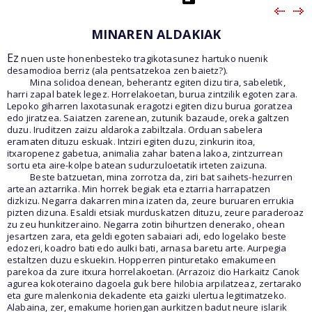
MINAREN ALDAKIAK
Ez
nuen uste honenbesteko tragikotasunez hartuko nuenik
desamodioa berriz (ala pentsatzekoa zen baietz?).
Mina solidoa denean, beherantz egiten dizu tira, sabeletik,
harri zapal batek legez. Horrelakoetan, burua zintzilik egoten zara.
Lepoko giharren laxotasunak eragotzi egiten dizu burua goratzea
edo jiratzea. Saiatzen zarenean, zutunik bazaude, oreka galtzen
duzu. Iruditzen zaizu aldaroka zabiltzala. Orduan sabelera
eramaten dituzu eskuak. Intziri egiten duzu, zinkurin itoa,
itxaropenez gabetua, animalia zahar batena lakoa, zintzurrean
sortu eta aire-kolpe batean sudurzuloetatik irteten zaizuna.
Beste batzuetan, mina zorrotza da, ziri bat saihets-hezurren
artean aztarrika. Min horrek begiak eta eztarria harrapatzen
dizkizu. Negarra dakarren mina izaten da, zeure buruaren errukia
pizten dizuna. Esaldi etsiak murduskatzen dituzu, zeure paraderoaz
zu zeu hunkitzeraino. Negarra zotin bihurtzen denerako, ohean
jesartzen zara, eta geldi egoten sabaiari adi, edo logelako beste
edozeri, koadro bati edo aulki bati, arnasa baretu arte. Aurpegia
estaltzen duzu eskuekin. Hopperren pinturetako emakumeen
parekoa da zure itxura horrelakoetan. (Arrazoiz dio Harkaitz Canok
agurea kokoteraino dagoela guk bere hilobia arpilatzeaz, zertarako
eta gure malenkonia dekadente eta gaizki ulertua legitimatzeko.
Alabaina, zer, emakume horiengan aurkitzen badut neure islarik