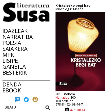
Kristalezko begi bat
Miren Agur Meabe
IDAZLEAK
NARRATIBA
POESIA
SAIAKERA
MPK
LISIPE
GANBILA
BESTERIK
DENDA
EBOOK
2013, nobela
Narratiba
100
168 orrialde
978-84-92468-44-7
aurkibidea