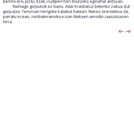
berriro ere, piztu, itzali, irudipen hori itsutzeko eginahal antzuan.
Nahiago gorputzik ez banu. Adar kraskatuz beteriko zakua dut
gorputza. Tertzioan nengoke katabut batean. Nekez sinestekoa da,
pairatu ezean, zenbaterainokoa izan litekeen amodio zapuztuaren
lorra.