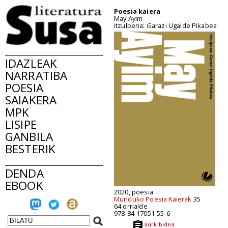
Poesia kaiera
May Ayim
itzulpena: Garazi Ugalde Pikabea
IDAZLEAK
NARRATIBA
POESIA
SAIAKERA
MPK
LISIPE
GANBILA
BESTERIK
DENDA
EBOOK
2020, poesia
Munduko Poesia Kaierak
35
64 orrialde
978-84-17051-55-6
aurkibidea