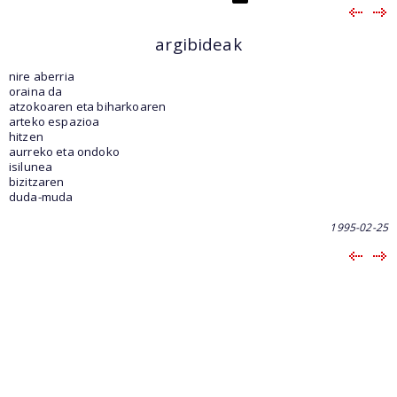
argibideak
nire aberria
oraina da
atzokoaren eta biharkoaren
arteko espazioa
hitzen
aurreko eta ondoko
isilunea
bizitzaren
duda-muda
1995-02-25