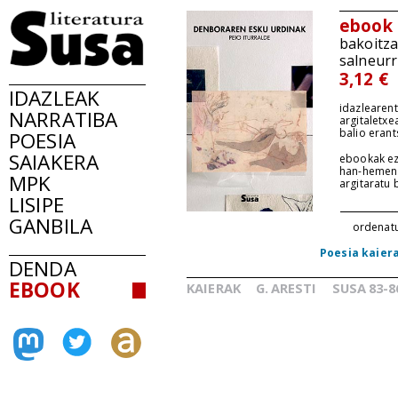
ebook
bakoitz
salneurr
3,12 €
IDAZLEAK
idazlearent
NARRATIBA
argitaletxe
balio erant
POESIA
SAIAKERA
ebookak ez
han-hemen
MPK
argitaratu
LISIPE
GANBILA
ordenat
Poesia kaier
DENDA
EBOOK
KAIERAK
G.
ARESTI
SUSA
83-8
_
_