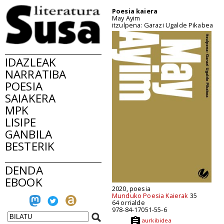
Poesia kaiera
May Ayim
itzulpena: Garazi Ugalde Pikabea
IDAZLEAK
NARRATIBA
POESIA
SAIAKERA
MPK
LISIPE
GANBILA
BESTERIK
DENDA
EBOOK
2020, poesia
Munduko Poesia Kaierak
35
64 orrialde
978-84-17051-55-6
aurkibidea