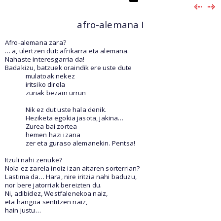
afro-alemana I
Afro-alemana zara?
… a, ulertzen dut: afrikarra eta alemana.
Nahaste interesgarria da!
Badakizu, batzuek oraindik ere uste dute
mulatoak nekez
iritsiko direla
zuriak bezain urrun
Nik ez dut uste hala denik.
Heziketa egokia jasota, jakina…
Zurea bai zortea
hemen hazi izana
zer eta guraso alemanekin. Pentsa!
Itzuli nahi zenuke?
Nola ez zarela inoiz izan aitaren sorterrian?
Lastima da… Hara, nire iritzia nahi baduzu,
nor bere jatorriak bereizten du.
Ni, adibidez, Westfalenekoa naiz,
eta hangoa sentitzen naiz,
hain justu…