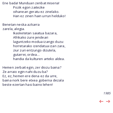
Ene bada! Munduan zenbat miseria!
Pozik egon zaitezke
oihanean geratu ez zinelako.
Han ez zinen hain urrun helduko!
Benetan neska azkarra
zarela, alegia.
Ikasketetan saiatua bazara,
Afrikako zure jendeari
laguntzeko modua izango duzu:
horretarako izendatua izan zara,
ziur zuri entzungo dizutela,
gutarrei, ordea…
handia da kulturen arteko aldea.
Hemen zerbait egin, zer diozu baina?
Ze arraio egin nahi duzu ba?
Ez, ez, hemen ere dena ez da urre,
baina nork bere etxea goberna dezala
beste ezertan hasi baino lehen!
1985