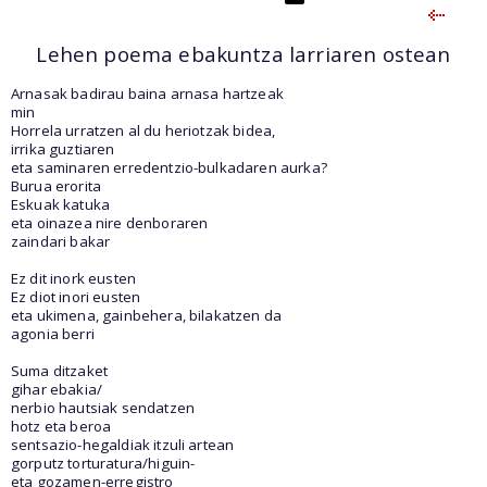
Lehen poema ebakuntza larriaren ostean
Arnasak badirau baina arnasa hartzeak
min
Horrela urratzen al du heriotzak bidea,
irrika guztiaren
eta saminaren erredentzio-bulkadaren aurka?
Burua erorita
Eskuak katuka
eta oinazea nire denboraren
zaindari bakar
Ez dit inork eusten
Ez diot inori eusten
eta ukimena, gainbehera, bilakatzen da
agonia berri
Suma ditzaket
gihar ebakia/
nerbio hautsiak sendatzen
hotz eta beroa
sentsazio-hegaldiak itzuli artean
gorputz torturatura/higuin-
eta gozamen-erregistro