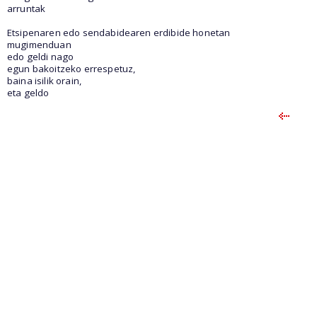
arruntak
Etsipenaren edo sendabidearen erdibide honetan
mugimenduan
edo geldi nago
egun bakoitzeko errespetuz,
baina isilik orain,
eta geldo