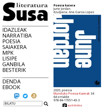
Poesia kaiera
June Jordan
itzulpena: Ane Garcia Lopez
IDAZLEAK
NARRATIBA
POESIA
SAIAKERA
MPK
LISIPE
GANBILA
BESTERIK
DENDA
EBOOK
2020, poesia
Munduko Poesia Kaierak
34
64 orrialde
978-84-17051-43-3
aurkibidea