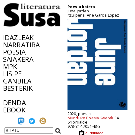
Poesia kaiera
June Jordan
itzulpena: Ane Garcia Lopez
IDAZLEAK
NARRATIBA
POESIA
SAIAKERA
MPK
LISIPE
GANBILA
BESTERIK
DENDA
EBOOK
2020, poesia
Munduko Poesia Kaierak
34
64 orrialde
978-84-17051-43-3
aurkibidea