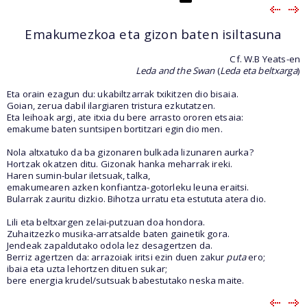
Emakumezkoa eta gizon baten isiltasuna
Cf. W.B Yeats-en
Leda and the Swan
(
Leda eta beltxarga
)
Eta orain ezagun du: ukabiltzarrak txikitzen dio bisaia.
Goian, zerua dabil ilargiaren tristura ezkutatzen.
Eta leihoak argi, ate itxia du bere arrasto ororen etsaia:
emakume baten suntsipen bortitzari egin dio men.
Nola altxatuko da ba gizonaren bulkada lizunaren aurka?
Hortzak okatzen ditu. Gizonak hanka meharrak ireki.
Haren sumin-bular iletsuak, talka,
emakumearen azken konfiantza-gotorleku leuna eraitsi.
Bularrak zauritu dizkio. Bihotza urratu eta estututa atera dio.
Lili eta beltxargen zelai-putzuan doa hondora.
Zuhaitzezko musika-arratsalde baten gainetik gora.
Jendeak zapaldutako odola lez desagertzen da.
Berriz agertzen da: arrazoiak iritsi ezin duen zakur
puta
ero;
ibaia eta uzta lehortzen dituen sukar;
bere energia krudel/sutsuak babestutako neska maite.