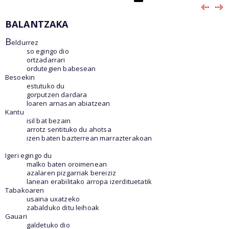
BALANTZAKA
B
eldurrez
so egingo dio
ortzadarrari
ordutegien babesean
Besoekin
estutuko du
gorputzen dardara
loaren arnasan abiatzean
Kantu
isil bat bezain
arrotz sentituko du ahotsa
izen baten bazterrean marrazterakoan
Igeri egingo du
malko baten oroimenean
azalaren pizgarriak bereiziz
lanean erabilitako arropa izerdituetatik
Tabakoaren
usaina uxatzeko
zabalduko ditu leihoak
Gauari
galdetuko dio