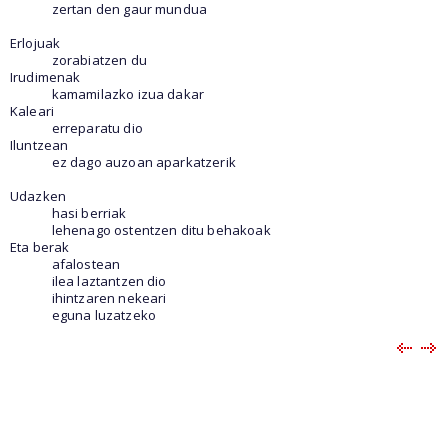
zertan den gaur mundua
Erlojuak
zorabiatzen du
Irudimenak
kamamilazko izua dakar
Kaleari
erreparatu dio
Iluntzean
ez dago auzoan aparkatzerik
Udazken
hasi berriak
lehenago ostentzen ditu behakoak
Eta berak
afalostean
ilea laztantzen dio
ihintzaren nekeari
eguna luzatzeko