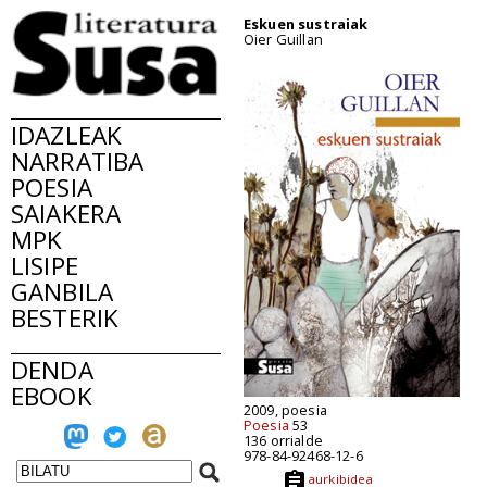
Eskuen sustraiak
Oier Guillan
IDAZLEAK
NARRATIBA
POESIA
SAIAKERA
MPK
LISIPE
GANBILA
BESTERIK
DENDA
EBOOK
2009, poesia
Poesia
53
136 orrialde
978-84-92468-12-6
aurkibidea