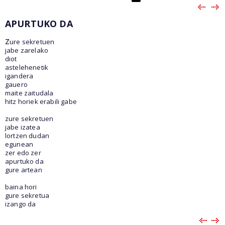
APURTUKO DA
z
ure sekretuen
jabe zarelako
diot
astelehenetik
igandera
gauero
maite zaitudala
hitz horiek erabili gabe
zure sekretuen
jabe izatea
lortzen dudan
egunean
zer edo zer
apurtuko da
gure artean
baina hori
gure sekretua
izango da