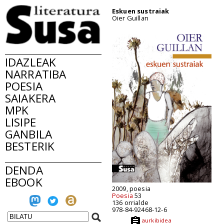
Eskuen sustraiak
Oier Guillan
IDAZLEAK
NARRATIBA
POESIA
SAIAKERA
MPK
LISIPE
GANBILA
BESTERIK
DENDA
EBOOK
2009, poesia
Poesia
53
136 orrialde
978-84-92468-12-6
aurkibidea