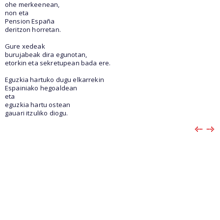
ohe merkeenean,
non eta
Pension España
deritzon horretan.
Gure xedeak
burujabeak dira egunotan,
etorkin eta sekretupean bada ere.
Eguzkia hartuko dugu elkarrekin
Espainiako hegoaldean
eta
eguzkia hartu ostean
gauari itzuliko diogu.