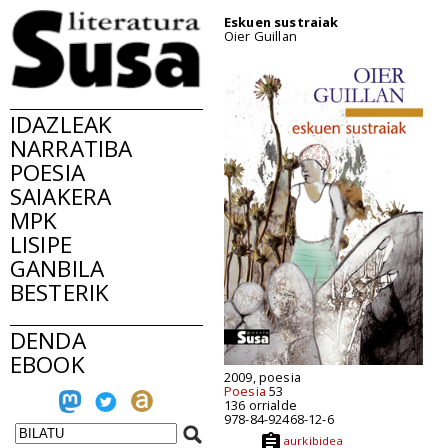
Eskuen sustraiak
Oier Guillan
IDAZLEAK
NARRATIBA
POESIA
SAIAKERA
MPK
LISIPE
GANBILA
BESTERIK
DENDA
EBOOK
2009, poesia
Poesia
53
136 orrialde
978-84-92468-12-6
aurkibidea