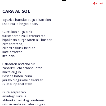
CARA AL SOL
E
guzkia hartuko dugu elkarrekin
Espainiako hegoaldean.
Gustukoa dugu biok
turismoaren zakil eroriari eta
hipokrisia burgesaren alu bustiari
erreparatzea,
elkarri eskutik helduta
kate arrotzen
itzalean.
Lisboaren antzeko hiri
zaharkitu eta orbanduetan
maite dugun
Pessoa baten izena
jarriko diogu kale bakoitzari.
Gu bai inperialistak!
Gure gorputzen
erkidego sutsua
aldarrikatuko dugu ondoren
ortozik aurkitzen ahal dugun