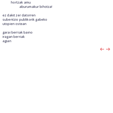
hortzak amu
aburumakur bihotza!
ez dakit zer datorren
subentzio publikorik gabeko
utopien ostean
garai berriak baino
iragan berriak
agian