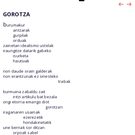
GOROTZA
b
urumakur
antzarak
gurpilak
orduak
zainetan idealismo ustelak
iraungitze datarik gabeko
isurketa
hautsiak
non daude orain galderak
non erantzunak ez sinesteko
trabak
burmuina zabaldu zait
iritzi artikulu bat bezala
ongi etorria emango diot
gorotzari
iraganaren usainak
ezerezetik
hondakinetatik
une berriak sor ditzan
orpoak sabel