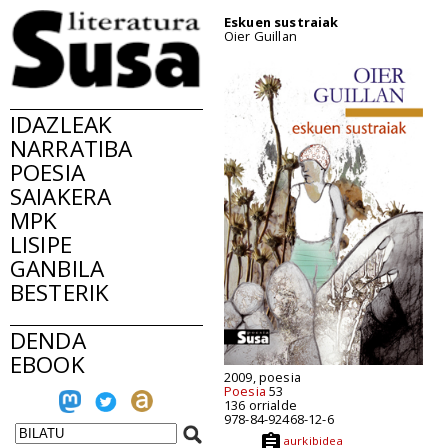
Eskuen sustraiak
Oier Guillan
IDAZLEAK
NARRATIBA
POESIA
SAIAKERA
MPK
LISIPE
GANBILA
BESTERIK
DENDA
EBOOK
2009, poesia
Poesia
53
136 orrialde
978-84-92468-12-6
aurkibidea