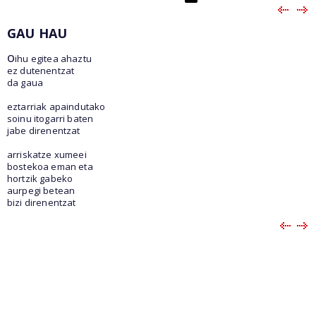
GAU HAU
o
ihu egitea ahaztu
ez dutenentzat
da gaua
eztarriak apaindutako
soinu itogarri baten
jabe direnentzat
arriskatze xumeei
bostekoa eman eta
hortzik gabeko
aurpegi betean
bizi direnentzat