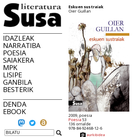
Eskuen sustraiak
Oier Guillan
IDAZLEAK
NARRATIBA
POESIA
SAIAKERA
MPK
LISIPE
GANBILA
BESTERIK
DENDA
EBOOK
2009, poesia
Poesia
53
136 orrialde
978-84-92468-12-6
aurkibidea