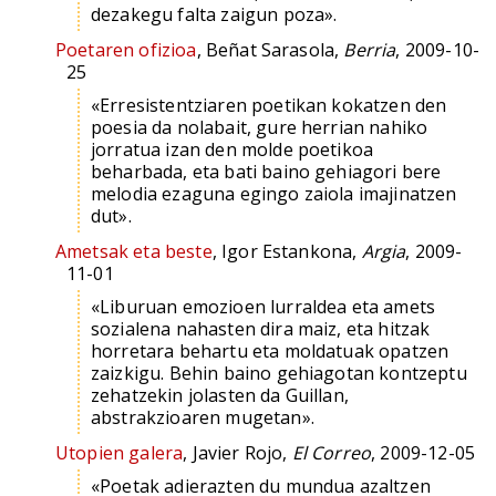
dezakegu falta zaigun poza».
Poetaren ofizioa
, Beñat Sarasola,
Berria
, 2009-10-
25
«Erresistentziaren poetikan kokatzen den
poesia da nolabait, gure herrian nahiko
jorratua izan den molde poetikoa
beharbada, eta bati baino gehiagori bere
melodia ezaguna egingo zaiola imajinatzen
dut».
Ametsak eta beste
, Igor Estankona,
Argia
, 2009-
11-01
«Liburuan emozioen lurraldea eta amets
sozialena nahasten dira maiz, eta hitzak
horretara behartu eta moldatuak opatzen
zaizkigu. Behin baino gehiagotan kontzeptu
zehatzekin jolasten da Guillan,
abstrakzioaren mugetan».
Utopien galera
, Javier Rojo,
El Correo
, 2009-12-05
«Poetak adierazten du mundua azaltzen