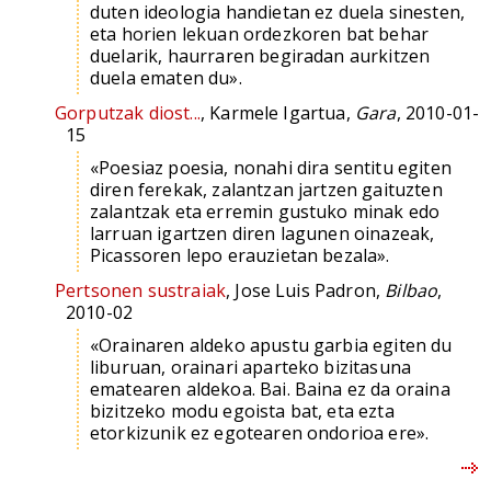
duten ideologia handietan ez duela sinesten,
eta horien lekuan ordezkoren bat behar
duelarik, haurraren begiradan aurkitzen
duela ematen du».
Gorputzak diost...
, Karmele Igartua,
Gara
, 2010-01-
15
«Poesiaz poesia, nonahi dira sentitu egiten
diren ferekak, zalantzan jartzen gaituzten
zalantzak eta erremin gustuko minak edo
larruan igartzen diren lagunen oinazeak,
Picassoren lepo erauzietan bezala».
Pertsonen sustraiak
, Jose Luis Padron,
Bilbao
,
2010-02
«Orainaren aldeko apustu garbia egiten du
liburuan, orainari aparteko bizitasuna
ematearen aldekoa. Bai. Baina ez da oraina
bizitzeko modu egoista bat, eta ezta
etorkizunik ez egotearen ondorioa ere».