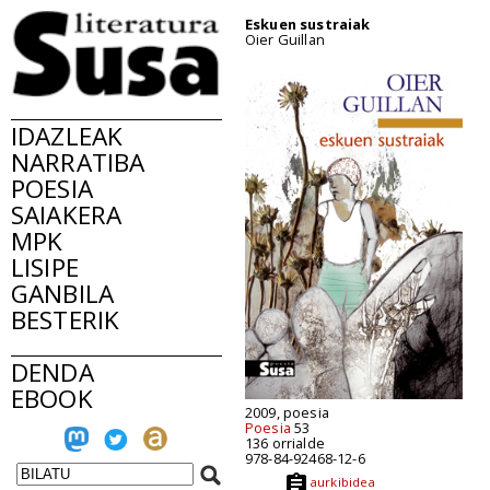
Eskuen sustraiak
Oier Guillan
IDAZLEAK
NARRATIBA
POESIA
SAIAKERA
MPK
LISIPE
GANBILA
BESTERIK
DENDA
EBOOK
2009, poesia
Poesia
53
136 orrialde
978-84-92468-12-6
aurkibidea