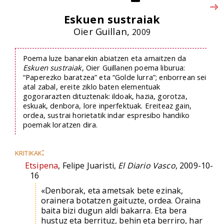
Eskuen sustraiak
Oier Guillan,
2009
Poema luze banarekin abiatzen eta amaitzen da
Eskuen sustraiak
, Oier Guillanen poema liburua:
“Paperezko baratzea” eta “Golde lurra”; enborrean sei
atal zabal, ereite ziklo baten elementuak
gogorarazten dituztenak: ildoak, hazia, gorotza,
eskuak, denbora, lore inperfektuak. Ereiteaz gain,
ordea, sustrai horietatik indar espresibo handiko
poemak loratzen dira.
kritikak:
Etsipena
, Felipe Juaristi,
El Diario Vasco
, 2009-10-
16
«Denborak, eta ametsak bete ezinak,
orainera botatzen gaituzte, ordea. Oraina
baita bizi dugun aldi bakarra. Eta bera
hustuz eta berrituz, behin eta berriro, har