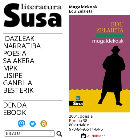
Mugaldekoak
Edu Zelaieta
IDAZLEAK
NARRATIBA
POESIA
SAIAKERA
MPK
LISIPE
GANBILA
BESTERIK
DENDA
EBOOK
2004, poesia
Poesia
38
80 orrialde
978-84-95511-64-5
aurkibidea