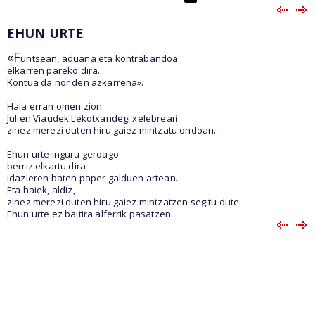
EHUN URTE
«F
untsean, aduana eta kontrabandoa
elkarren pareko dira.
Kontua da nor den azkarrena».
Hala erran omen zion
Julien Viaudek Lekotxandegi xelebreari
zinez merezi duten hiru gaiez mintzatu ondoan.
Ehun urte inguru geroago
berriz elkartu dira
idazleren baten paper galduen artean.
Eta haiek, aldiz,
zinez merezi duten hiru gaiez mintzatzen segitu dute.
Ehun urte ez baitira alferrik pasatzen.