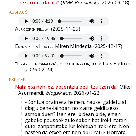
hezurrera doana”
(
KMK-Poesialeku
, 2026-03-18)
audioak:
Aurkezpen pilula
, (2025-11-25)
Euskalerria Irratia
, Miren Mindegia (2025-12-17)
“Lizardiren Baratza”, Euskadi Irratia
, Jose Luis Padron
(2026-02-24)
kritikak:
Nahi eta nahi ez, absentzia beti itzultzen da
, Mikel
Asurmendi,
blogak.eus
, 2026-01-22
«Kontua orain eta hemen, hauxe: galdetu al
diogu behe-lainoari noiz arte gelditzeko
asmoa duen? Izan ere, bidean bide, eman
gabeko pausoek zulo sakon bat ireki izaten
dute, zanpatutako lur lohituan ireki ere. Non
hasten da etxea eta non bururatu? Horratx