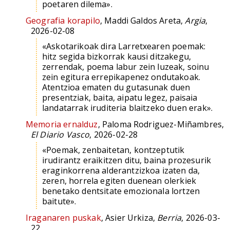
poetaren dilema».
Geografia korapilo
, Maddi Galdos Areta,
Argia
,
2026-02-08
«Askotarikoak dira Larretxearen poemak:
hitz segida bizkorrak kausi ditzakegu,
zerrendak, poema labur zein luzeak, soinu
zein egitura errepikapenez ondutakoak.
Atentzioa ematen du gutasunak duen
presentziak, baita, aipatu legez, paisaia
landatarrak iruditeria blaitzeko duen erak».
Memoria ernalduz
, Paloma Rodriguez-Miñambres,
El Diario Vasco
, 2026-02-28
«Poemak, zenbaitetan, kontzeptutik
irudirantz eraikitzen ditu, baina prozesurik
eraginkorrena alderantzizkoa izaten da,
zeren, horrela egiten duenean olerkiek
benetako dentsitate emozionala lortzen
baitute».
Iraganaren puskak
, Asier Urkiza,
Berria
, 2026-03-
22