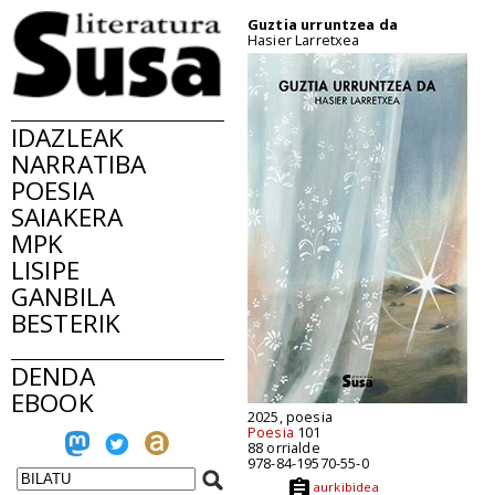
Guztia urruntzea da
Hasier Larretxea
IDAZLEAK
NARRATIBA
POESIA
SAIAKERA
MPK
LISIPE
GANBILA
BESTERIK
DENDA
EBOOK
2025, poesia
Poesia
101
88 orrialde
978-84-19570-55-0
aurkibidea