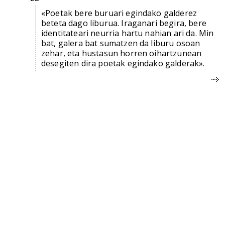
«Poetak bere buruari egindako galderez
beteta dago liburua. Iraganari begira, bere
identitateari neurria hartu nahian ari da. Min
bat, galera bat sumatzen da liburu osoan
zehar, eta hustasun horren oihartzunean
desegiten dira poetak egindako galderak».