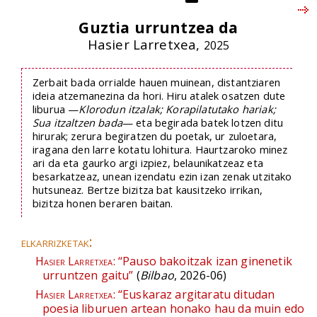
Guztia urruntzea da
Hasier Larretxea,
2025
Zerbait bada orrialde hauen muinean, distantziaren
ideia atzemanezina da hori. Hiru atalek osatzen dute
liburua —
Klorodun itzalak; Korapilatutako hariak;
Sua itzaltzen bada
— eta begirada batek lotzen ditu
hirurak; zerura begiratzen du poetak, ur zuloetara,
iragana den larre kotatu lohitura. Haurtzaroko minez
ari da eta gaurko argi izpiez, belaunikatzeaz eta
besarkatzeaz, unean izendatu ezin izan zenak utzitako
hutsuneaz. Bertze bizitza bat kausitzeko irrikan,
bizitza honen beraren baitan.
elkarrizketak:
Hasier Larretxea:
“Pauso bakoitzak izan ginenetik
urruntzen gaitu”
(
Bilbao
, 2026-06)
Hasier Larretxea:
“Euskaraz argitaratu ditudan
poesia liburuen artean honako hau da muin edo