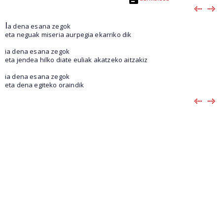
I
a dena esana zegok
eta neguak miseria aurpegia ekarriko dik
ia dena esana zegok
eta jendea hilko diate euliak akatzeko aitzakiz
ia dena esana zegok
eta dena egiteko oraindik