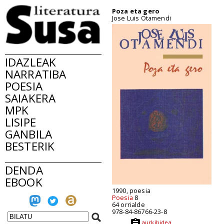
Poza eta gero
Jose Luis Otamendi
IDAZLEAK
NARRATIBA
POESIA
SAIAKERA
MPK
LISIPE
GANBILA
BESTERIK
DENDA
EBOOK
1990, poesia
Poesia
8
64 orrialde
978-84-86766-23-8
aurkibidea