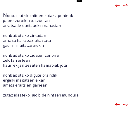
N
onbait utziko nituen zutaz apunteak
paper zurbilen batzuetan
arratsade euritsuekin nahasian
nonbait utziko zintudan
arnasa hartzeaz ahaztuta
gaur ni maitatzearekin
nonbait utziko zidaten zoriona
zelofan artean
haurrek jan zezaten hamabiak jota
nonbait utziko digute oraindik
ergelki maitatzen elkar
amets eraitsien gainean
zutaz idazteko jaio bide nintzen mundura