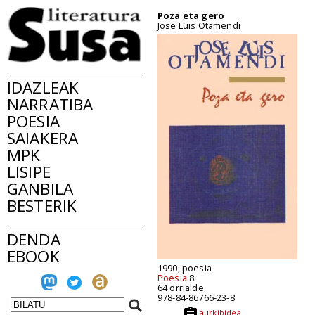
Poza eta gero
Jose Luis Otamendi
IDAZLEAK
NARRATIBA
POESIA
SAIAKERA
MPK
LISIPE
GANBILA
BESTERIK
DENDA
EBOOK
1990, poesia
Poesia
8
64 orrialde
978-84-86766-23-8
aurkibidea