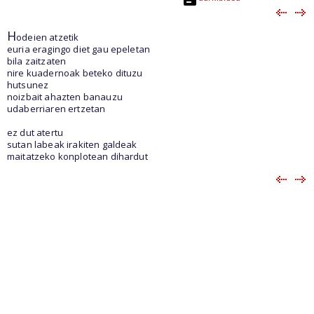
H
odeien atzetik
euria eragingo diet gau epeletan
bila zaitzaten
nire kuadernoak beteko dituzu
hutsunez
noizbait ahazten banauzu
udaberriaren ertzetan
ez dut atertu
sutan labeak irakiten galdeak
maitatzeko konplotean dihardut