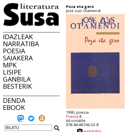
Poza eta gero
Jose Luis Otamendi
IDAZLEAK
NARRATIBA
POESIA
SAIAKERA
MPK
LISIPE
GANBILA
BESTERIK
DENDA
EBOOK
1990, poesia
Poesia
8
64 orrialde
978-84-86766-23-8
aurkibidea