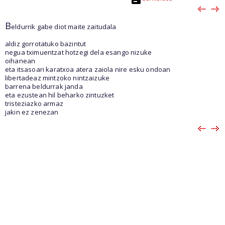
B
eldurrik gabe diot maite zaitudala
aldiz gorrotatuko bazintut
negua tximuentzat hotzegi dela esango nizuke
oihanean
eta itsasoari karatxoa atera zaiola nire esku ondoan
libertadeaz mintzoko nintzaizuke
barrena beldurrak janda
eta ezustean hil beharko zintuzket
tristeziazko armaz
jakin ez zenezan