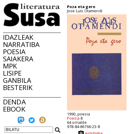
Poza eta gero
Jose Luis Otamendi
IDAZLEAK
NARRATIBA
POESIA
SAIAKERA
MPK
LISIPE
GANBILA
BESTERIK
DENDA
EBOOK
1990, poesia
Poesia
8
64 orrialde
978-84-86766-23-8
aurkibidea