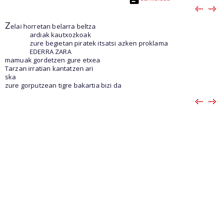
Z
elai horretan belarra beltza
ardiak kautxozkoak
zure begietan piratek itsatsi azken proklama
EDERRA ZARA
mamuak gordetzen gure etxea
Tarzan irratian kantatzen ari
ska
zure gorputzean tigre bakartia bizi da