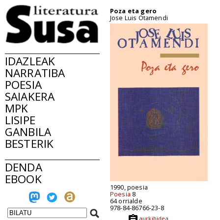
Poza eta gero
Jose Luis Otamendi
IDAZLEAK
NARRATIBA
POESIA
SAIAKERA
MPK
LISIPE
GANBILA
BESTERIK
DENDA
EBOOK
1990, poesia
Poesia
8
64 orrialde
978-84-86766-23-8
aurkibidea