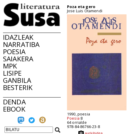
Poza eta gero
Jose Luis Otamendi
IDAZLEAK
NARRATIBA
POESIA
SAIAKERA
MPK
LISIPE
GANBILA
BESTERIK
DENDA
EBOOK
1990, poesia
Poesia
8
64 orrialde
978-84-86766-23-8
aurkibidea