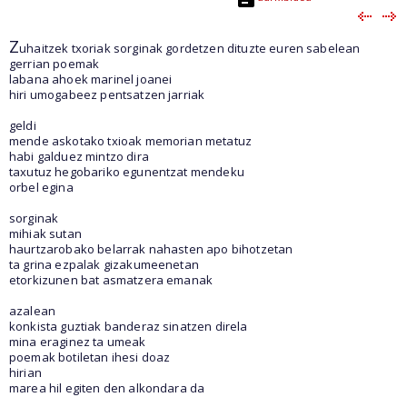
Z
uhaitzek txoriak sorginak gordetzen dituzte euren sabelean
gerrian poemak
labana ahoek marinel joanei
hiri umogabeez pentsatzen jarriak
geldi
mende askotako txioak memorian metatuz
habi galduez mintzo dira
taxutuz hegobariko egunentzat mendeku
orbel egina
sorginak
mihiak sutan
haurtzarobako belarrak nahasten apo bihotzetan
ta grina ezpalak gizakumeenetan
etorkizunen bat asmatzera emanak
azalean
konkista guztiak banderaz sinatzen direla
mina eraginez ta umeak
poemak botiletan ihesi doaz
hirian
marea hil egiten den alkondara da