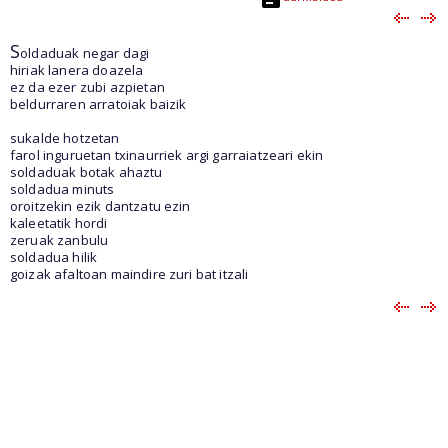
S
oldaduak negar dagi
hiriak lanera doazela
ez da ezer zubi azpietan
beldurraren arratoiak baizik
sukalde hotzetan
farol inguruetan txinaurriek argi garraiatzeari ekin
soldaduak botak ahaztu
soldadua minuts
oroitzekin ezik dantzatu ezin
kaleetatik hordi
zeruak zanbulu
soldadua hilik
goizak afaltoan maindire zuri bat itzali