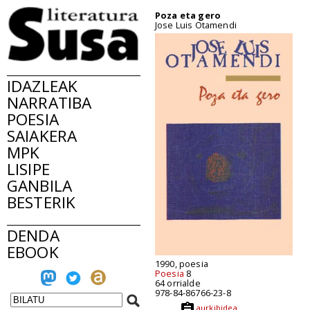
Poza eta gero
Jose Luis Otamendi
IDAZLEAK
NARRATIBA
POESIA
SAIAKERA
MPK
LISIPE
GANBILA
BESTERIK
DENDA
EBOOK
1990, poesia
Poesia
8
64 orrialde
978-84-86766-23-8
aurkibidea