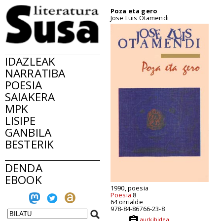
Poza eta gero
Jose Luis Otamendi
IDAZLEAK
NARRATIBA
POESIA
SAIAKERA
MPK
LISIPE
GANBILA
BESTERIK
DENDA
EBOOK
1990, poesia
Poesia
8
64 orrialde
978-84-86766-23-8
aurkibidea