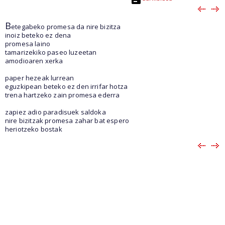
B
etegabeko promesa da nire bizitza
inoiz beteko ez dena
promesa laino
tamarizekiko paseo luzeetan
amodioaren xerka
paper hezeak lurrean
eguzkipean beteko ez den irrifar hotza
trena hartzeko zain promesa ederra
zapiez adio paradisuek saldoka
nire bizitzak promesa zahar bat espero
heriotzeko bostak