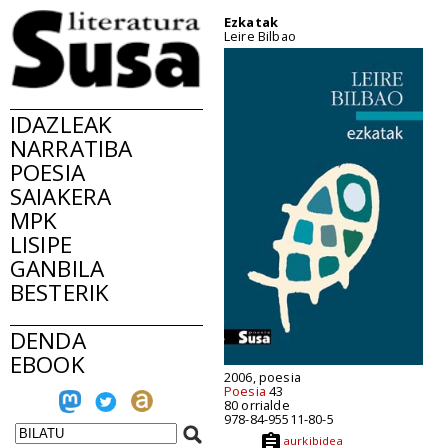
Ezkatak
Leire Bilbao
IDAZLEAK
NARRATIBA
POESIA
SAIAKERA
MPK
LISIPE
GANBILA
BESTERIK
DENDA
EBOOK
2006, poesia
Poesia
43
80 orrialde
978-84-95511-80-5
aurkibidea