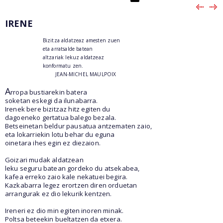
IRENE
Bizitza aldatzeaz amesten zuen
eta arratsalde batean
altzariak lekuz aldatzeaz
konformatu zen.
JEAN-MICHEL MAULPOIX
A
rropa bustiarekin batera
soketan eskegi da ilunabarra.
Irenek bere bizitzaz hitz egiten du
dagoeneko gertatua balego bezala.
Betseinetan beldur pausatua antzematen zaio,
eta lokarriekin lotu behar du eguna
oinetara ihes egin ez diezaion.
Goizari mudak aldatzean
leku seguru batean gordeko du atsekabea,
kafea erreko zaio kale nekatuei begira.
Kazkabarra legez erortzen diren orduetan
arrangurak ez dio lekurik kentzen.
Ireneri ez dio min egiten inoren minak.
Poltsa beteekin bueltatzen da etxera.