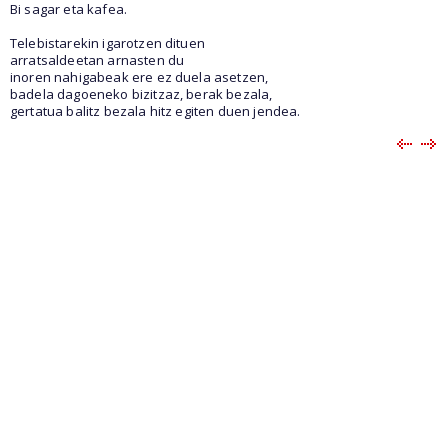
Bi sagar eta kafea.
Telebistarekin igarotzen dituen
arratsaldeetan arnasten du
inoren nahigabeak ere ez duela asetzen,
badela dagoeneko bizitzaz, berak bezala,
gertatua balitz bezala hitz egiten duen jendea.