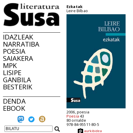
Ezkatak
Leire Bilbao
IDAZLEAK
NARRATIBA
POESIA
SAIAKERA
MPK
LISIPE
GANBILA
BESTERIK
DENDA
EBOOK
2006, poesia
Poesia
43
80 orrialde
978-84-95511-80-5
aurkibidea