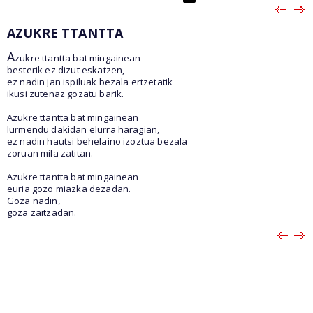
AZUKRE TTANTTA
A
zukre ttantta bat mingainean
besterik ez dizut eskatzen,
ez nadin jan ispiluak bezala ertzetatik
ikusi zutenaz gozatu barik.
Azukre ttantta bat mingainean
lurmendu dakidan elurra haragian,
ez nadin hautsi behelaino izoztua bezala
zoruan mila zatitan.
Azukre ttantta bat mingainean
euria gozo miazka dezadan.
Goza nadin,
goza zaitzadan.