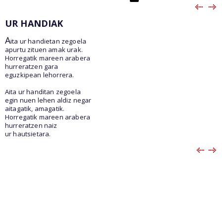
UR HANDIAK
A
ita ur handietan zegoela
apurtu zituen amak urak.
Horregatik mareen arabera
hurreratzen gara
eguzkipean lehorrera.
Aita ur handitan zegoela
egin nuen lehen aldiz negar
aitagatik, amagatik.
Horregatik mareen arabera
hurreratzen naiz
ur hautsietara.