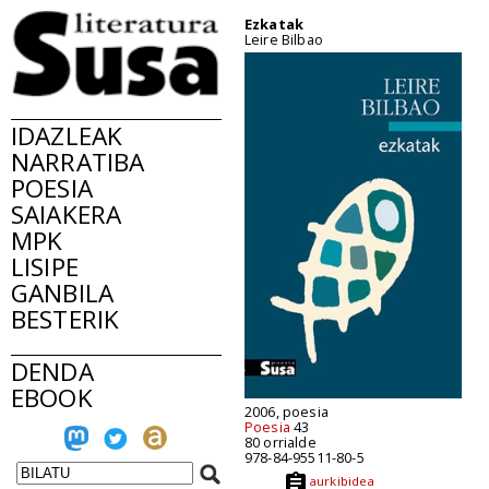
Ezkatak
Leire Bilbao
IDAZLEAK
NARRATIBA
POESIA
SAIAKERA
MPK
LISIPE
GANBILA
BESTERIK
DENDA
EBOOK
2006, poesia
Poesia
43
80 orrialde
978-84-95511-80-5
aurkibidea