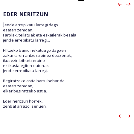
EDER NERITZUN
J
ende errepikatu larregi dago
esaten zenidan.
Farolak, teilatuak eta eskailerak bezala
jende errepikatu larregi...
Hiltzeko baino nekatuago dagoen
zakurraren antzera oinez doazenak,
ikusezin bihurtzeraino
ez ikusia egiten dutenak.
Jende errepikatu larregi.
Begiratzeko astia hartu behar da
esaten zenidan,
elkar begiratzeko astia.
Eder neritzun horrek,
zenbat arrazoi zenuen.