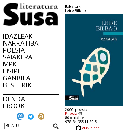
Ezkatak
Leire Bilbao
IDAZLEAK
NARRATIBA
POESIA
SAIAKERA
MPK
LISIPE
GANBILA
BESTERIK
DENDA
EBOOK
2006, poesia
Poesia
43
80 orrialde
978-84-95511-80-5
aurkibidea