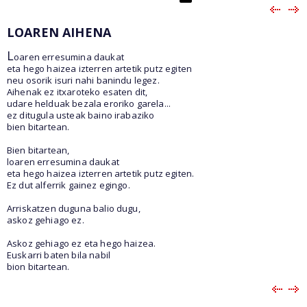
LOAREN AIHENA
L
oaren erresumina daukat
eta hego haizea izterren artetik putz egiten
neu osorik isuri nahi banindu legez.
Aihenak ez itxaroteko esaten dit,
udare helduak bezala eroriko garela...
ez ditugula usteak baino irabaziko
bien bitartean.
Bien bitartean,
loaren erresumina daukat
eta hego haizea izterren artetik putz egiten.
Ez dut alferrik gainez egingo.
Arriskatzen duguna balio dugu,
askoz gehiago ez.
Askoz gehiago ez eta hego haizea.
Euskarri baten bila nabil
bion bitartean.