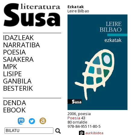
Ezkatak
Leire Bilbao
IDAZLEAK
NARRATIBA
POESIA
SAIAKERA
MPK
LISIPE
GANBILA
BESTERIK
DENDA
EBOOK
2006, poesia
Poesia
43
80 orrialde
978-84-95511-80-5
aurkibidea