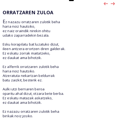
ORRATZAREN ZULOA
E
z nazazu orratzaren zulotik beha
haria noiz hautsiko,
ez naiz oraindik nirekin ohitu
udako zaparradekin bezala.
Esku korapilatu bat luzatuko dizut,
ileen antzera erortzen diren galderak.
Ez eskatu zorrak maitatzeko,
ez daukat ama bihotzik.
Ez alferrik orratzaren zulotik beha
haria noiz hautsiko.
Atzeratuta nekartzan beldurrak
batu zaizkit, besterik ez.
Aulki utzi berriaren beroa
oparitu ahal dizut, otzara bete berba.
Ez eskatu matazak askatzeko,
ez daukat ama bihotzik.
Ez nazazu orratzaren zulotik beha
birikak noiz josiko.