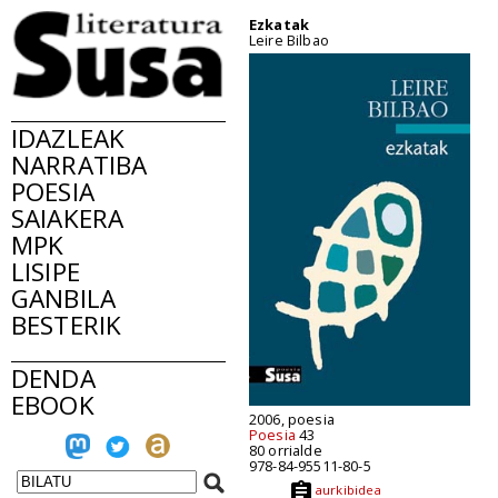
Ezkatak
Leire Bilbao
IDAZLEAK
NARRATIBA
POESIA
SAIAKERA
MPK
LISIPE
GANBILA
BESTERIK
DENDA
EBOOK
2006, poesia
Poesia
43
80 orrialde
978-84-95511-80-5
aurkibidea