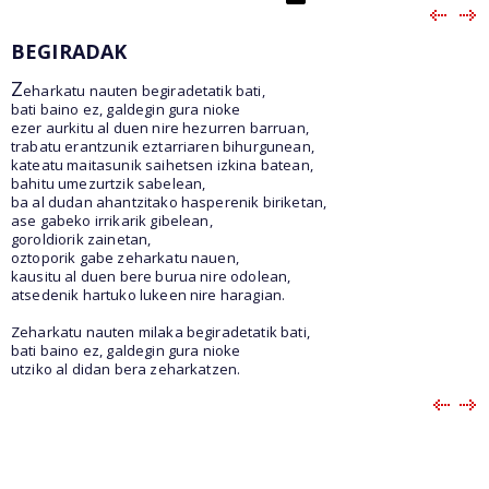
BEGIRADAK
Z
eharkatu nauten begiradetatik bati,
bati baino ez, galdegin gura nioke
ezer aurkitu al duen nire hezurren barruan,
trabatu erantzunik eztarriaren bihurgunean,
kateatu maitasunik saihetsen izkina batean,
bahitu umezurtzik sabelean,
ba al dudan ahantzitako hasperenik biriketan,
ase gabeko irrikarik gibelean,
goroldiorik zainetan,
oztoporik gabe zeharkatu nauen,
kausitu al duen bere burua nire odolean,
atsedenik hartuko lukeen nire haragian.
Zeharkatu nauten milaka begiradetatik bati,
bati baino ez, galdegin gura nioke
utziko al didan bera zeharkatzen.