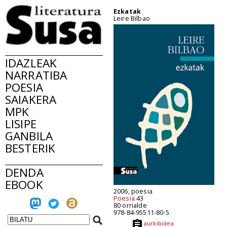
Ezkatak
Leire Bilbao
IDAZLEAK
NARRATIBA
POESIA
SAIAKERA
MPK
LISIPE
GANBILA
BESTERIK
DENDA
EBOOK
2006, poesia
Poesia
43
80 orrialde
978-84-95511-80-5
aurkibidea