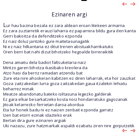
Ezinaren argi
L
ur hau bazina bezala ez zara aldean eroan litekeen armarria
Ez zara zuztarretik erauzi laharra ez paparrera bildu gura den kanta
Gerri bakoitza da defenditzeko ezponda
Ez naiz doluz jantziko gure maitetasunagatik
Ni ez naiz hilkantaria ez ditut trenen abistuakharrikatuko
Oren berri bat nahi dizut bihotzeko hegoalde birreraikitik
Dena amaitu dela badiot faltsuketaria naiz
Mintzo garen bihotza ikasibako kreolera da
Atzo hasi da berriz ramadan atzendu bat
Zure eta nire ahoskeran kabitzen ez diren laharrak, eta hor zauzkat
Goza zaitzakedan lurra goza zaitzakedan gaua itzalekin lehiatu
beharrez minak
Meatze abandonatu bateko isiltasuna legezko galderak
Ez gara elkar besarkatzeko kosta noiz hondarratuko gagozanak
Jitoak kelarrezko ferrietan daroa akordua
Eta lur honek badu ni ez naizen zenbait ezponda garratz
Izen bat etorri ezinak idazteko erak
Bertan dira gure ezinaren argiak
Uki nazazu, zure hatzmarkak aspaldi ezabatu ziren nire gorputzetik