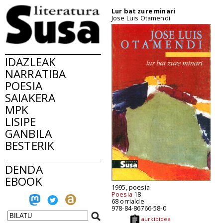
Lur bat zure minari
Jose Luis Otamendi
IDAZLEAK
NARRATIBA
POESIA
SAIAKERA
MPK
LISIPE
GANBILA
BESTERIK
DENDA
EBOOK
1995, poesia
Poesia
18
68 orrialde
978-84-86766-58-0
aurkibidea