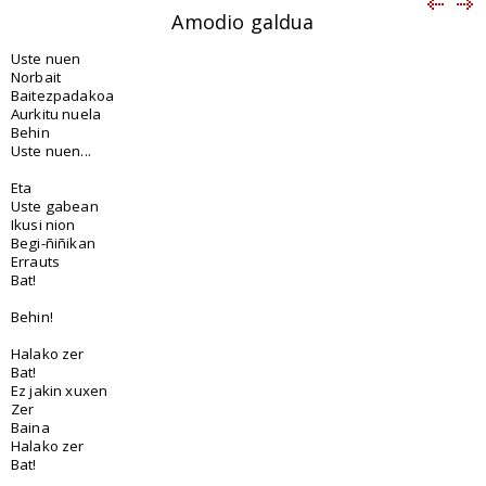
Amodio galdua
Uste nuen
Norbait
Baitezpadakoa
Aurkitu nuela
Behin
Uste nuen...
Eta
Uste gabean
Ikusi nion
Begi-ñiñikan
Errauts
Bat!
Behin!
Halako zer
Bat!
Ez jakin xuxen
Zer
Baina
Halako zer
Bat!