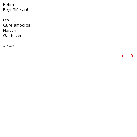
Behin
Begi-ñiñikan!
Eta
Gure amodioa
Hortan
Galdu zen.
1969
w