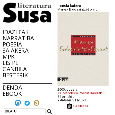
Poesia kaiera
Manex Erdozaintzi-Etxart
IDAZLEAK
NARRATIBA
POESIA
SAIAKERA
MPK
LISIPE
GANBILA
BESTERIK
DENDA
2000, poesia
EBOOK
XX. Mendeko Poesia Kaierak
64 orrialde
978-84-95511-13-3
aurkibidea