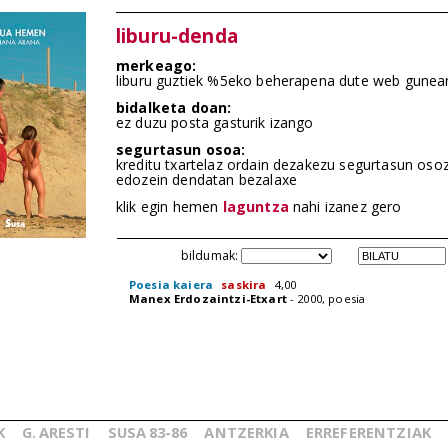
liburu-denda
merkeago:
liburu guztiek %5eko beherapena dute web gunea
bidalketa doan:
ez duzu posta gasturik izango
segurtasun osoa:
kreditu txartelaz ordain dezakezu segurtasun oso
edozein dendatan bezalaxe
klik egin hemen
laguntza
nahi izanez gero
bildumak:
Poesia kaiera
saskira
4,00
Manex Erdozaintzi-Etxart
- 2000, poesia
K
G.
ARESTI
SUSA
83-86
ANTZERKIA
ERREFERENTZIAK
_
_